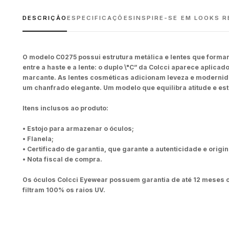
DESCRIÇÃO
ESPECIFICAÇÕES
INSPIRE-SE EM LOOKS R
O modelo C0275 possui estrutura metálica e lentes que formam
entre a haste e a lente: o duplo \"C” da Colcci aparece aplicad
marcante. As lentes cosméticas adicionam leveza e modernid
um chanfrado elegante. Um modelo que equilibra atitude e esti
Itens inclusos ao produto:
• Estojo para armazenar o óculos;
• Flanela;
• Certificado de garantia, que garante a autenticidade e origi
• Nota fiscal de compra.
Os óculos Colcci Eyewear possuem garantia de até 12 meses c
filtram 100% os raios UV.