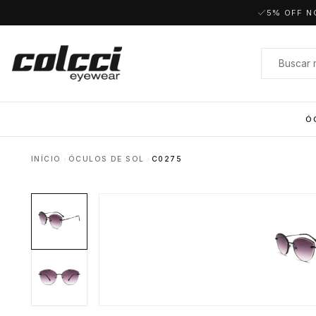
5% OFF N
Ó
INÍCIO
ÓCULOS DE SOL
C0275
Masculino
Redondo
Feminino
Polarizados
Aviador
Acetato
Quadrado
Metal
Retangular