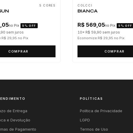
5 CORES
COLCCI
SUN
BIANCA
,05
R$ 569,05
no Pix
no Pix
5% OFF
5% OFF
,90
sem juros
10× R$ 59,90
sem juros
 R$ 29,95
no Pix
Economize R$ 29,95
no Pix
COMPRAR
COMPRAR
TENDIMENTO
POLÍTICAS
azo de Entrega
Política de Privacidade
oca e Devolução
LGPD
rmas de Pagamento
Termos de Uso