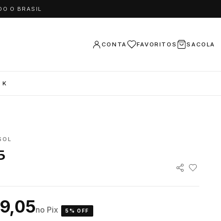
DO O BRASIL
CONTA
FAVORITOS
SACOLA
 K
SOL
5
9,05
no Pix
5% OFF