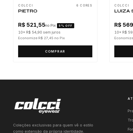
COLCCI
6 CORES
COLCCI
PIETRO
LUIZA 
R$ 521,55
R$ 569
no Pix
5% OFF
10× R$ 54,90
sem juros
10× R$ 59
Economize R$ 27,45
no Pix
Economize
COMPRAR
A
Pr
Tr
Coleções exclusivas para quem vê o estilo
Fo
como extensão da própria identidade.