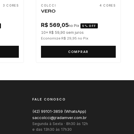
3 CORES
COLCCI
4 CORES
VERO
R$ 569,05
no Pix
5% OFF
10× R$ 59,90
sem juros
Economize R$ 29,95
no Pix
COMPRAR
FALE CONOSCO
(42) 99101-3859 (WhatsApp)
saccolcci@jradamver.com.br
Segunda à Sexta · 8h30 às 12h
e das 13h30 às 17h30